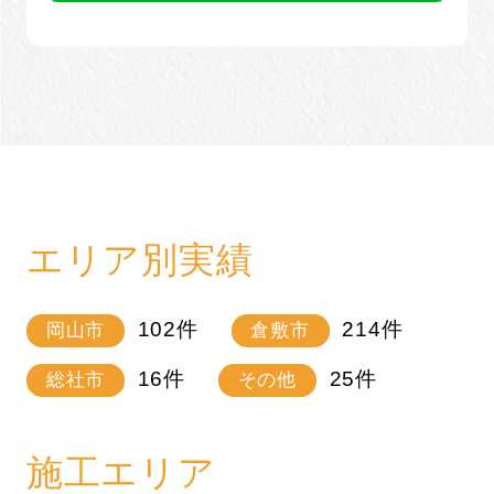
エリア別実績
102
件
214
件
岡山市
倉敷市
16
件
25
件
総社市
その他
施工エリア