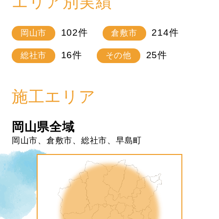
エリア別実績
102
件
214
件
岡山市
倉敷市
16
件
25
件
総社市
その他
施工エリア
岡山県全域
岡山市、倉敷市、総社市、早島町