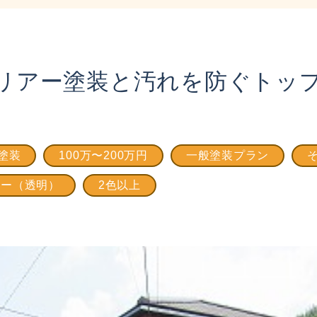
リアー塗装と汚れを防ぐトッ
塗装
100万〜200万円
一般塗装プラン
アー（透明）
2色以上