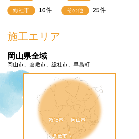
16
件
25
件
総社市
その他
施工エリア
岡山県全域
岡山市、倉敷市、総社市、早島町