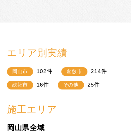
エリア別実績
102
件
214
件
岡山市
倉敷市
16
件
25
件
総社市
その他
施工エリア
岡山県全域