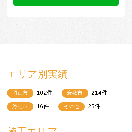
エリア別実績
102
件
214
件
岡山市
倉敷市
16
件
25
件
総社市
その他
施工エリア