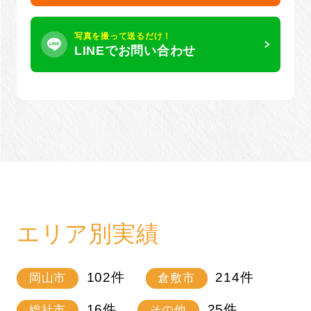
写真を撮って送るだけ！
LINEでお問い合わせ
エリア別実績
102
件
214
件
岡山市
倉敷市
16
件
25
件
総社市
その他