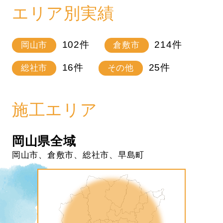
エリア別実績
102
件
214
件
岡山市
倉敷市
16
件
25
件
総社市
その他
施工エリア
岡山県全域
岡山市、倉敷市、総社市、早島町