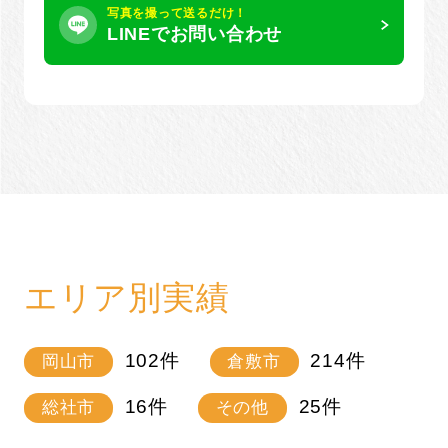
写真を撮って送るだけ！
LINEでお問い合わせ
エリア別実績
102
件
214
件
岡山市
倉敷市
16
件
25
件
総社市
その他