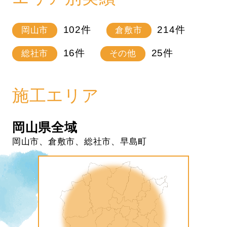
102
件
214
件
岡山市
倉敷市
16
件
25
件
総社市
その他
施工エリア
岡山県全域
岡山市、倉敷市、総社市、早島町