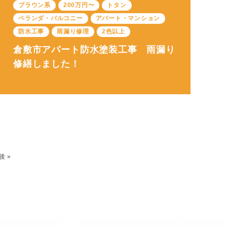
ブラウン系
200万円〜
トタン
ベランダ・バルコニー
アパート・マンション
防水工事
雨漏り修理
2色以上
倉敷市アパート防水塗装工事 雨漏り
修繕しました！
後 »