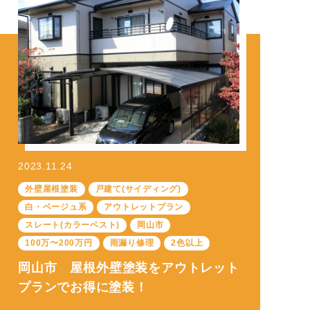
2023.11.24
外壁屋根塗装
戸建て(サイディング)
白・ベージュ系
アウトレットプラン
スレート(カラーベスト)
岡山市
100万〜200万円
雨漏り修理
2色以上
岡山市 屋根外壁塗装をアウトレット
プランでお得に塗装！