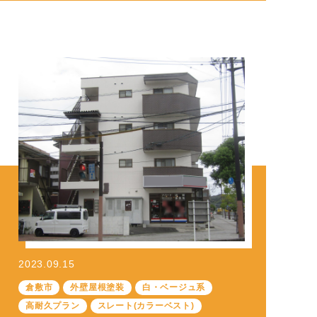
2023.09.15
倉敷市
外壁屋根塗装
白・ベージュ系
高耐久プラン
スレート(カラーベスト)