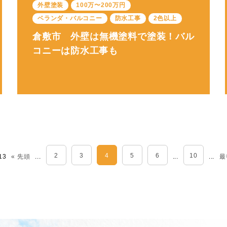
外壁塗装
100万〜200万円
ベランダ・バルコニー
防水工事
2色以上
倉敷市 外壁は無機塗料で塗装！バル
コニーは防水工事も
2
3
4
5
6
10
 13
« 先頭
...
...
...
最