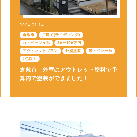
2024.01.14
倉敷市
戸建て(サイディング)
白・ベージュ系
50〜100万円
アウトレットプラン
外壁塗装
黒・グレー系
2色以上
倉敷市 外壁はアウトレット塗料で予
算内で塗装ができました！