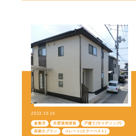
2023.10.16
倉敷市
外壁屋根塗装
戸建て(サイディング)
高耐久プラン
スレート(カラーベスト)