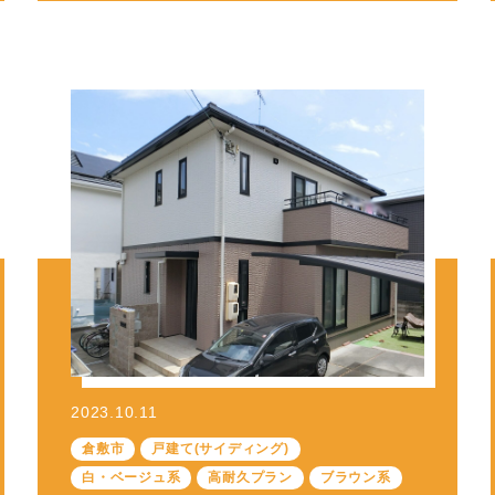
2023.10.11
倉敷市
戸建て(サイディング)
白・ベージュ系
高耐久プラン
ブラウン系