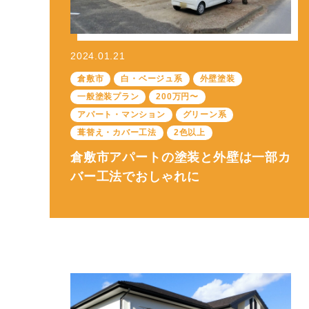
2024.01.21
倉敷市
白・ベージュ系
外壁塗装
一般塗装プラン
200万円〜
アパート・マンション
グリーン系
葺替え・カバー工法
2色以上
倉敷市アパートの塗装と外壁は一部カ
バー工法でおしゃれに