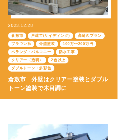
2023.12.28
倉敷市
戸建て(サイディング)
高耐久プラン
ブラウン系
外壁塗装
100万〜200万円
ベランダ・バルコニー
防水工事
クリアー（透明）
2色以上
ダブルトーン・多彩色
倉敷市 外壁はクリアー塗装とダブル
トーン塗装で木目調に