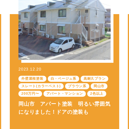
2023.12.20
外壁屋根塗装
白・ベージュ系
高耐久プラン
スレート(カラーベスト)
ブラウン系
岡山市
200万円〜
アパート・マンション
2色以上
岡山市 アパート塗装 明るい雰囲気
になりました！ドアの塗装も