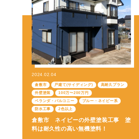
2024.02.04
倉敷市
戸建て(サイディング)
高耐久プラン
外壁塗装
100万〜200万円
ベランダ・バルコニー
ブルー・ネイビー系
防水工事
2色以上
倉敷市 ネイビーの外壁塗装工事 塗
料は耐久性の高い無機塗料！