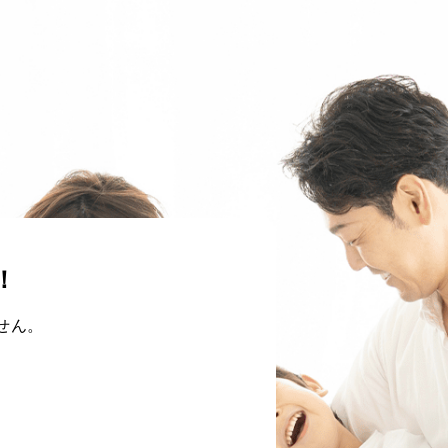
！
せん。