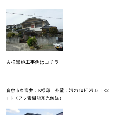
Ａ様邸施工事例はコチラ
倉敷市東富井：K様邸 外壁：ｸﾘﾝﾏｲﾙﾄﾞｼﾘｺﾝ＋K2
ｺｰﾄ（フッ素樹脂系光触媒）