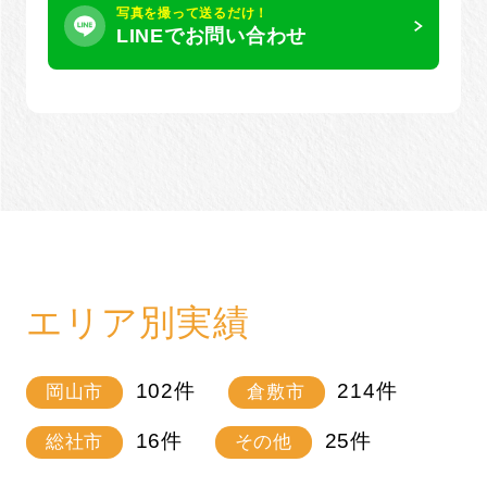
写真を撮って送るだけ！
LINEでお問い合わせ
エリア別実績
102
件
214
件
岡山市
倉敷市
16
件
25
件
総社市
その他