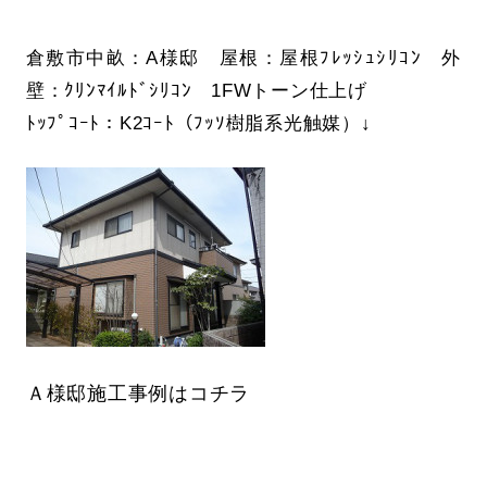
倉敷市中畝：A様邸 屋根：屋根ﾌﾚｯｼｭｼﾘｺﾝ 外
壁：ｸﾘﾝﾏｲﾙﾄﾞｼﾘｺﾝ 1FWトーン仕上げ
ﾄｯﾌﾟｺｰﾄ：K2ｺｰﾄ（ﾌｯｿ樹脂系光触媒）↓
Ａ様邸施工事例はコチラ