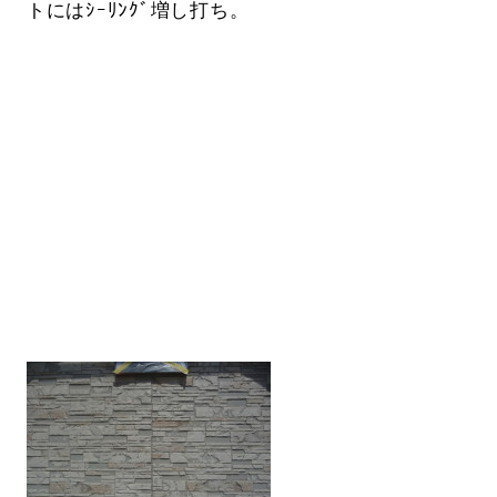
トにはｼｰﾘﾝｸﾞ増し打ち。