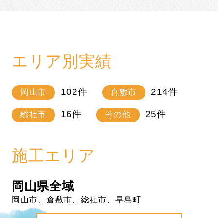
エリア別実績
102
件
214
件
岡山市
倉敷市
16
件
25
件
総社市
その他
施工エリア
岡山県全域
岡山市、倉敷市、総社市、早島町