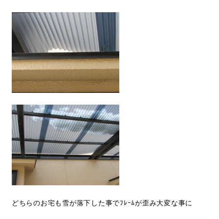
どちらのお宅も雪が落下した事でﾌﾚｰﾑが歪み大変な事に