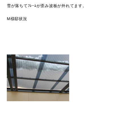
雪が落ちてﾌﾚｰﾑが歪み波板が外れてます。
M様邸状況