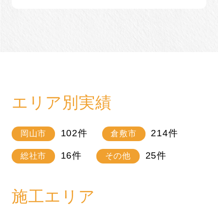
エリア別実績
102
件
214
件
岡山市
倉敷市
16
件
25
件
総社市
その他
施工エリア