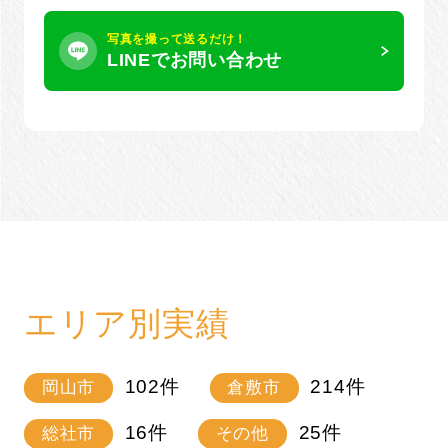
写真を撮って送るだけ！
LINEでお問い合わせ
エリア別実績
102
件
214
件
岡山市
倉敷市
16
件
25
件
総社市
その他