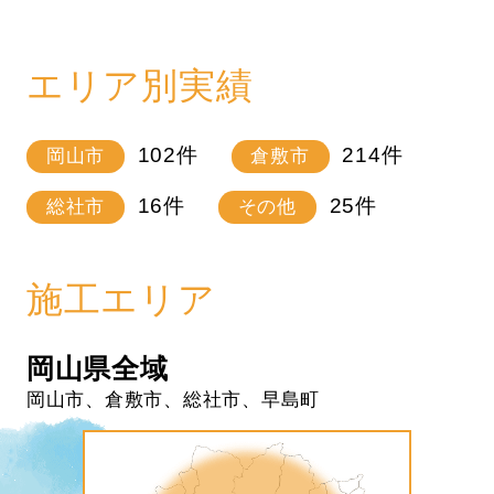
エリア別実績
102
件
214
件
岡山市
倉敷市
16
件
25
件
総社市
その他
施工エリア
岡山県全域
岡山市、倉敷市、総社市、早島町