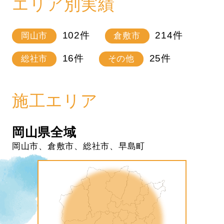
エリア別実績
102
件
214
件
岡山市
倉敷市
16
件
25
件
総社市
その他
施工エリア
岡山県全域
岡山市、倉敷市、総社市、早島町