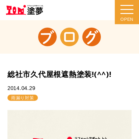
総社市久代屋根遮熱塗装!(^^)!
2014.04.29
雨漏り対策