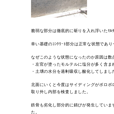
脆弱な部分は徹底的に斫りを入れ浮いたﾓﾙ
幸い基礎のｺﾝｸﾘｰﾄ部分は正常な状態であ
なぜこのような状態になったのか原因は数
・左官が塗ったモルテルに塩分が多く含ま
・土壌の水分を過剰吸収し酸化してしまし
北面にいくと今度はサイディングがボロボ
取り外し内部を検査しました。
鉄骨も劣化し部分的に錆びが発生していま
た。