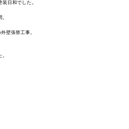
塗装日和でした。
問。
の外壁張替工事。
た。