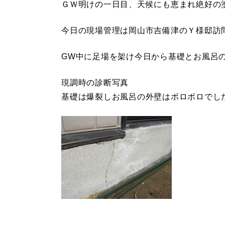
ＧＷ明けの一日目、天候にも恵まれ絶好の
今日の現場管理は岡山市吉備津のＹ様邸訪
GW中に足場を架け今日から基礎とお風呂
現調時の診断写真
基礎は爆裂しお風呂の外壁はボロボロでし