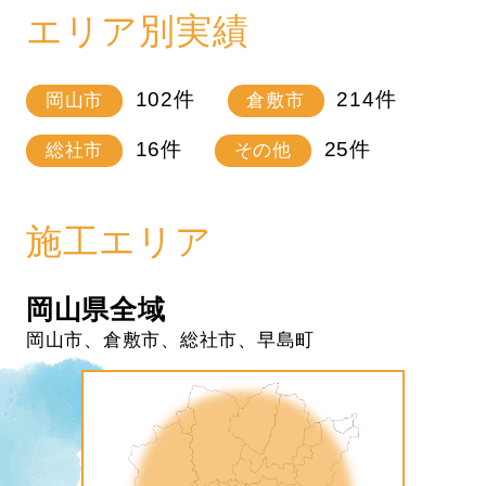
エリア別実績
102
件
214
件
岡山市
倉敷市
16
件
25
件
総社市
その他
施工エリア
岡山県全域
岡山市、倉敷市、総社市、早島町