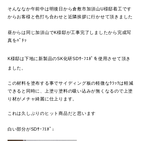
そんななか午前中は明後日から倉敷市加須山U様邸着工です
からお客様と色打ち合わせと近隣挨拶に行かせて頂きました
昼からは同じ加須山でK様邸が工事完了しましたから完成写
真をﾊﾟﾁｯ
K様邸は下地に新製品のSK化研SDｻｰﾌｴﾎﾟを使用させて頂き
ました。
この材料を塗布する事でサイディング板の軽微なｸﾗｯｸは軽減
できると同時に、上塗り塗料の吸い込みが無くなるので上塗
り材がメチャ綺麗に仕上ります。
これは久しぶりのヒット商品だと思います
白い部分がSDｻｰﾌｴﾎﾟ↓