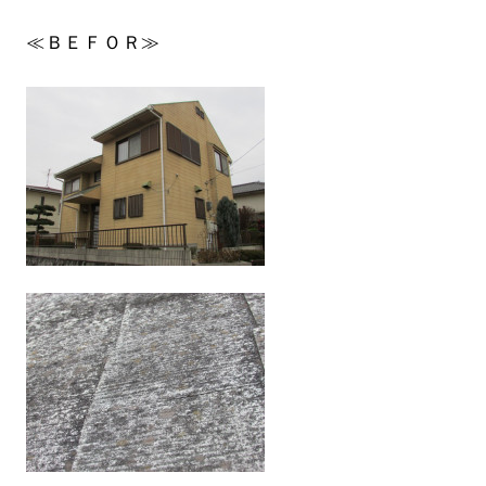
≪ＢＥＦＯＲ≫