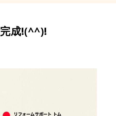
!(^^)!