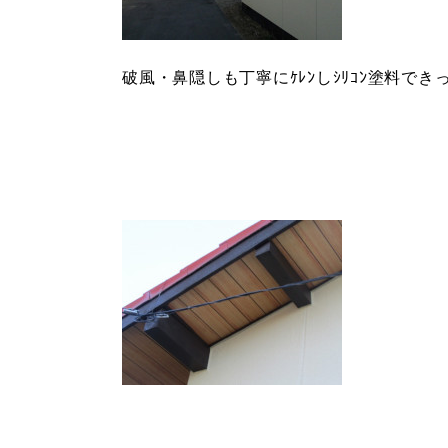
破風・鼻隠しも丁寧にｹﾚﾝしｼﾘｺﾝ塗料で