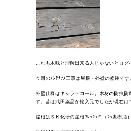
これも木味と理解出来る人じゃないとログ
今回のﾒﾝﾃﾅﾝｽ工事は屋根・外壁の塗装です
外壁仕様はキシラデコール。木材の防虫防
す。昔は武田薬品が輸入元でしたが現在は
屋根はＳＫ化研の屋根ﾌﾚｯｼｭＦ（ﾌｯ素樹