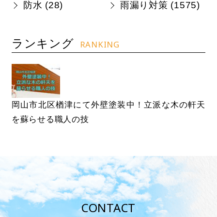
防水 (
28
)
雨漏り対策 (
1575
)
ランキング
RANKING
岡山市北区楢津にて外壁塗装中！立派な木の軒天
を蘇らせる職人の技
CONTACT