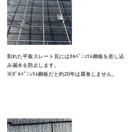
割れた平板スレート瓦にはｶﾙﾊﾞﾆｭｳﾑ鋼板を差し込
み漏水を防止します。
※ｶﾞﾙﾊﾞﾆｭｳﾑ鋼板だと約20年は腐食しません。