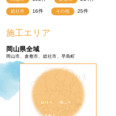
16
件
25
件
総社市
その他
施工エリア
岡山県全域
岡山市、倉敷市、総社市、早島町