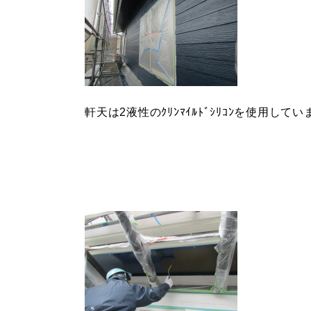
軒天は2液性のｸﾘﾝﾏｲﾙﾄﾞｼﾘｺﾝを使用して