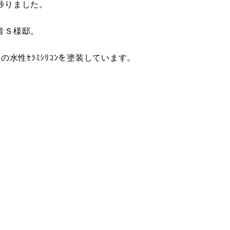
捗りました。
音Ｓ様邸。
水性ｾﾗﾐｼﾘｺﾝを塗装しています。