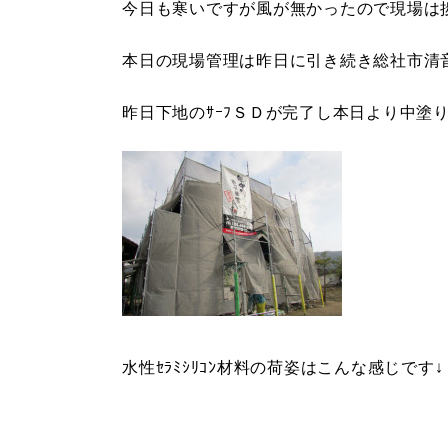
今日も寒いですが風が無かったので現場は
本日の現場管理は昨日に引き続き総社市清
昨日下地のｻｰﾌＳＤが完了し本日より中塗りの
水性ｾﾗﾐｼﾘｺﾝ材料の荷姿はこんな感じです↓