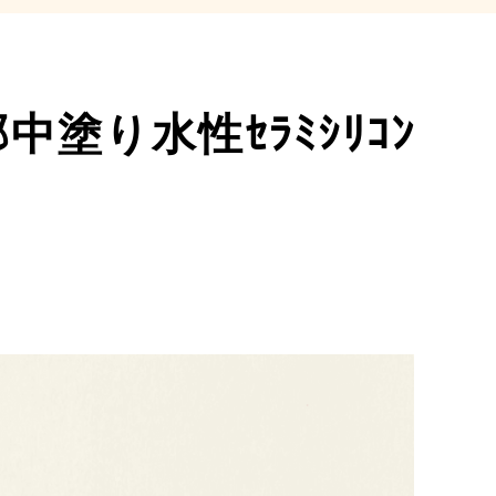
塗り水性ｾﾗﾐｼﾘｺﾝ