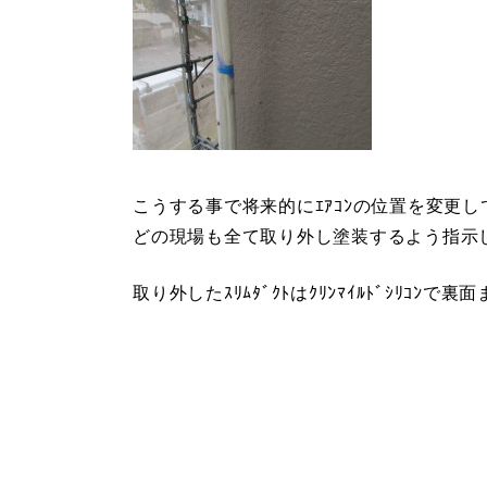
こうする事で将来的にｴｱｺﾝの位置を変更
どの現場も全て取り外し塗装するよう指示
取り外したｽﾘﾑﾀﾞｸﾄはｸﾘﾝﾏｲﾙﾄﾞｼﾘｺﾝ