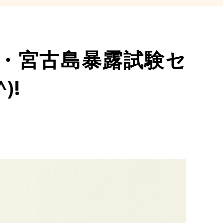
邸・宮古島暴露試験セ
)!