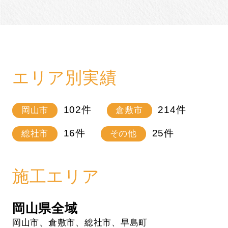
エリア別実績
102
件
214
件
岡山市
倉敷市
16
件
25
件
総社市
その他
施工エリア
岡山県全域
岡山市、倉敷市、総社市、早島町