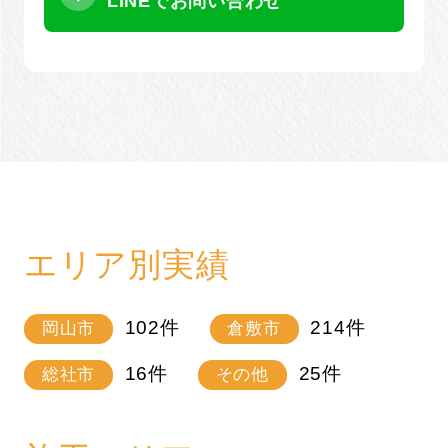
LINEでお問い合わせ
エリア別実績
102
件
214
件
岡山市
倉敷市
16
件
25
件
総社市
その他