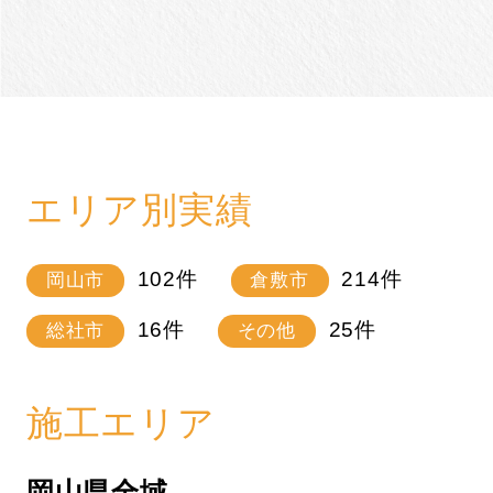
エリア別実績
102
件
214
件
岡山市
倉敷市
16
件
25
件
総社市
その他
施工エリア
岡山県全域