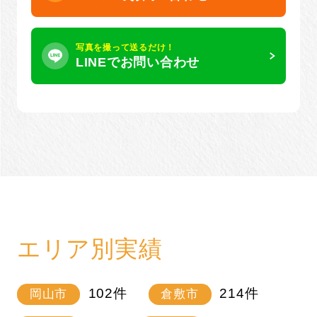
写真を撮って送るだけ！
LINEでお問い合わせ
エリア別実績
102
件
214
件
岡山市
倉敷市