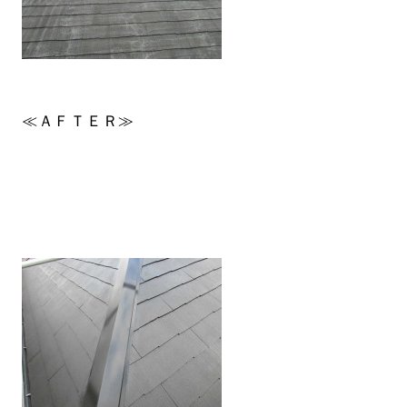
≪ＡＦＴＥＲ≫