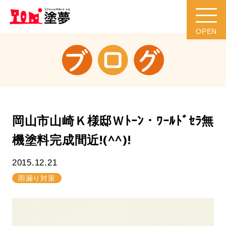
岡山市山崎Ｋ様邸Ｗﾄｰﾝ・ﾜｰﾙﾄﾞｾﾗ無
機塗料完成間近!(^^)!
2015.12.21
雨漏り対策