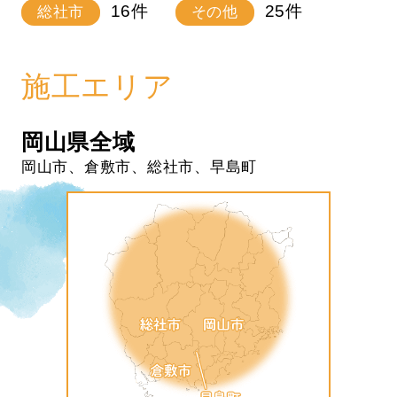
16
件
25
件
総社市
その他
施工エリア
岡山県全域
岡山市、倉敷市、総社市、早島町