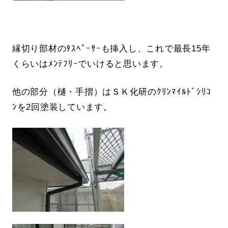
縁切り部材のﾀｽﾍﾟｰｻｰも挿入し、これで最長15年
くらいはﾒﾝﾃﾌﾘｰでいけると思います。
他の部分（樋・手摺）はＳＫ化研のｸﾘﾝﾏｲﾙﾄﾞｼﾘｺ
ﾝを2回塗装しています。