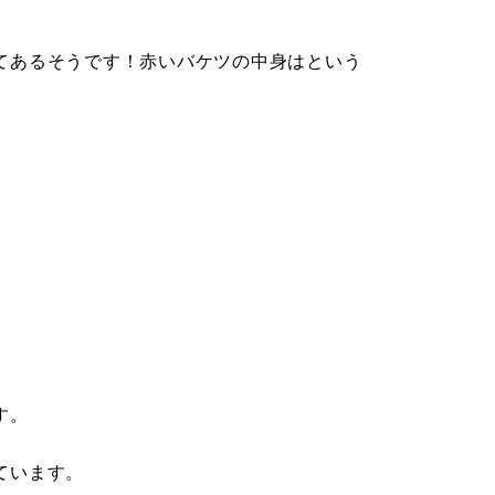
。
てあるそうです！赤いバケツの中身はという
す。
ています。