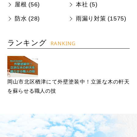
屋根 (
56
)
本社 (
5
)
防水 (
28
)
雨漏り対策 (
1575
)
ランキング
RANKING
岡山市北区楢津にて外壁塗装中！立派な木の軒天
を蘇らせる職人の技