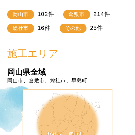
102
件
214
件
岡山市
倉敷市
16
件
25
件
総社市
その他
施工エリア
岡山県全域
岡山市、倉敷市、総社市、早島町