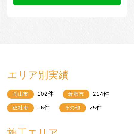
エリア別実績
102
件
214
件
岡山市
倉敷市
16
件
25
件
総社市
その他
施工エリア