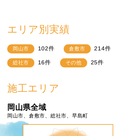
エリア別実績
102
件
214
件
岡山市
倉敷市
16
件
25
件
総社市
その他
施工エリア
岡山県全域
岡山市、倉敷市、総社市、早島町