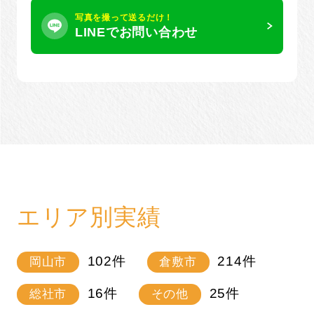
写真を撮って送るだけ！
LINEでお問い合わせ
エリア別実績
102
件
214
件
岡山市
倉敷市
16
件
25
件
総社市
その他