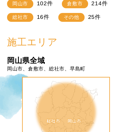
102
件
214
件
岡山市
倉敷市
16
件
25
件
総社市
その他
施工エリア
岡山県全域
岡山市、倉敷市、総社市、早島町