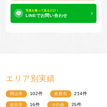
写真を撮って送るだけ！
LINEでお問い合わせ
エリア別実績
102
件
214
件
岡山市
倉敷市
16
件
25
件
総社市
その他