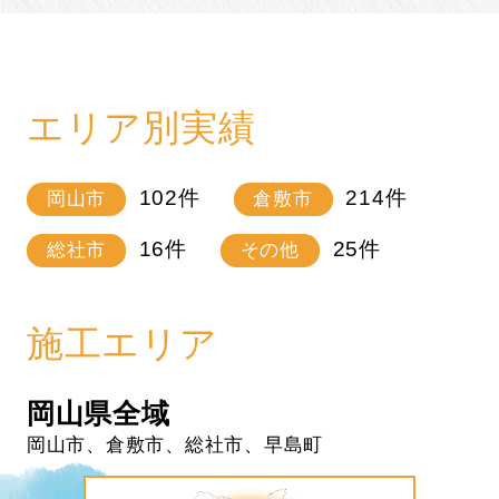
エリア別実績
102
件
214
件
岡山市
倉敷市
16
件
25
件
総社市
その他
施工エリア
岡山県全域
岡山市、倉敷市、総社市、早島町