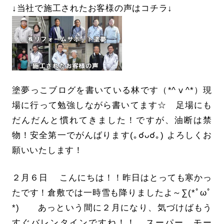
↓当社で施工されたお客様の声はコチラ↓
塗夢っこブログを書いている林です（*^ⅴ^*）現
場に行って勉強しながら書いてます☆ 足場にも
だんだんと慣れてきました！ですが、油断は禁
物！安全第一でがんばります(｡☌ᴗ☌｡) よろしくお
願いいたします！
２月６日 こんにちは！！昨日はとっても寒かっ
たです！倉敷では一時雪も降りましたよ～∑(*ﾟωﾟ
*) あっという間に２月になり、気づけばもう
すぐバレンタインですね！！ スーパー、モー