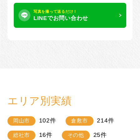
写真を撮って送るだけ！
LINEでお問い合わせ
エリア別実績
102
件
214
件
岡山市
倉敷市
16
件
25
件
総社市
その他