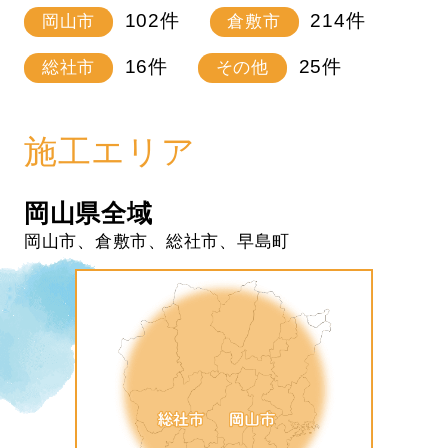
102
件
214
件
岡山市
倉敷市
16
件
25
件
総社市
その他
施工エリア
岡山県全域
岡山市、倉敷市、総社市、早島町