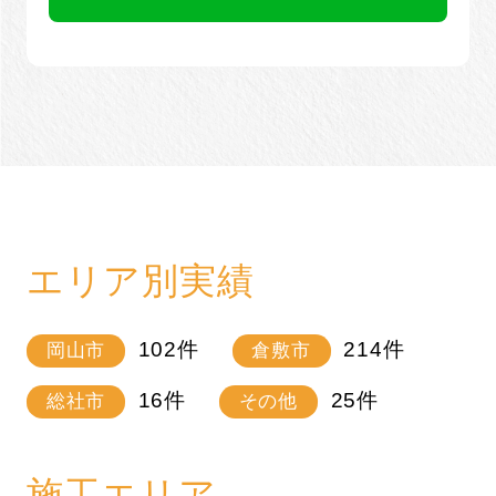
エリア別実績
102
件
214
件
岡山市
倉敷市
16
件
25
件
総社市
その他
施工エリア