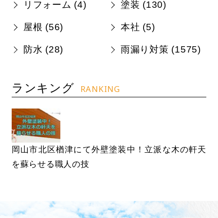
リフォーム (
4
)
塗装 (
130
)
屋根 (
56
)
本社 (
5
)
防水 (
28
)
雨漏り対策 (
1575
)
ランキング
RANKING
岡山市北区楢津にて外壁塗装中！立派な木の軒天
を蘇らせる職人の技