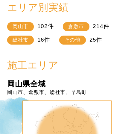
エリア別実績
102
件
214
件
岡山市
倉敷市
16
件
25
件
総社市
その他
施工エリア
岡山県全域
岡山市、倉敷市、総社市、早島町