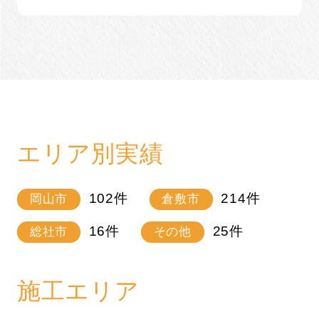
エリア別実績
102
件
214
件
岡山市
倉敷市
16
件
25
件
総社市
その他
施工エリア