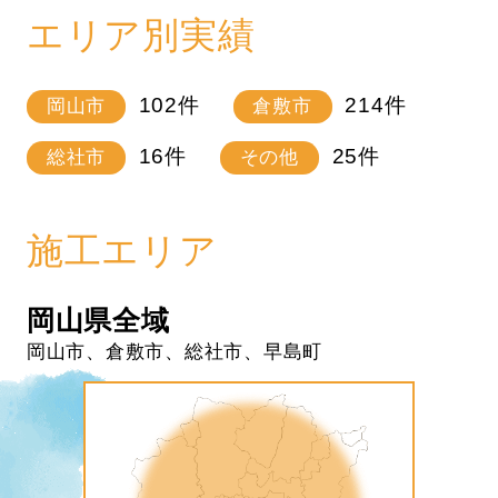
エリア別実績
102
件
214
件
岡山市
倉敷市
16
件
25
件
総社市
その他
施工エリア
岡山県全域
岡山市、倉敷市、総社市、早島町