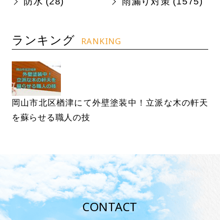
防水 (
28
)
雨漏り対策 (
1575
)
ランキング
RANKING
岡山市北区楢津にて外壁塗装中！立派な木の軒天
を蘇らせる職人の技
CONTACT