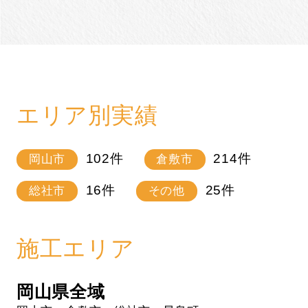
エリア別実績
102
件
214
件
岡山市
倉敷市
16
件
25
件
総社市
その他
施工エリア
岡山県全域