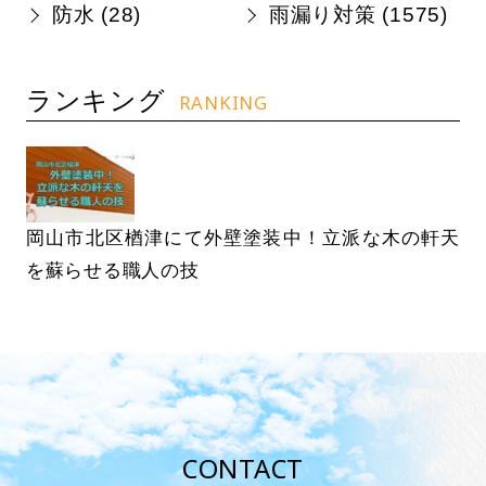
防水 (
28
)
雨漏り対策 (
1575
)
ランキング
RANKING
岡山市北区楢津にて外壁塗装中！立派な木の軒天
を蘇らせる職人の技
CONTACT