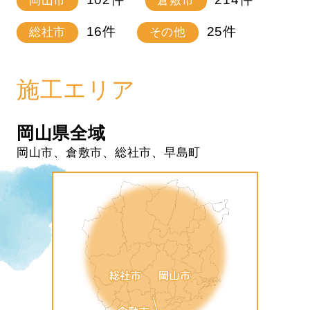
岡山市
倉敷市
16
件
25
件
総社市
その他
施工エリア
岡山県全域
岡山市、倉敷市、総社市、早島町