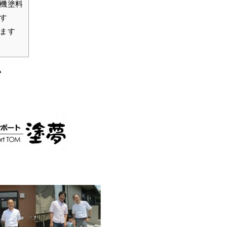
機塗料
す
ます
♪